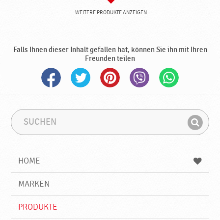
WEITERE PRODUKTE ANZEIGEN
Falls Ihnen dieser Inhalt gefallen hat, können Sie ihn mit Ihren
Freunden teilen
S
S
u
u
F
c
c
i
h
h
e
b
n
HOME
n
e
d
g
e
r
MARKEN
n
i
f
PRODUKTE
f